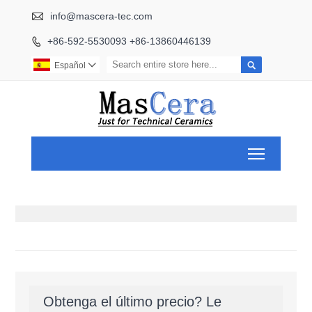

info@mascera-tec.com
+86-592-5530093 +86-13860446139


Español

Toggle ma
Obtenga el último precio? Le