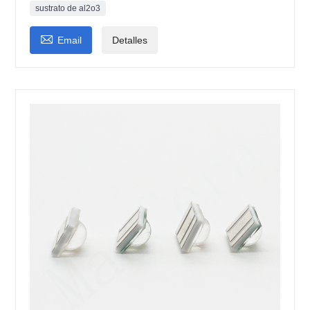
sustrato de al2o3

Email
Detalles