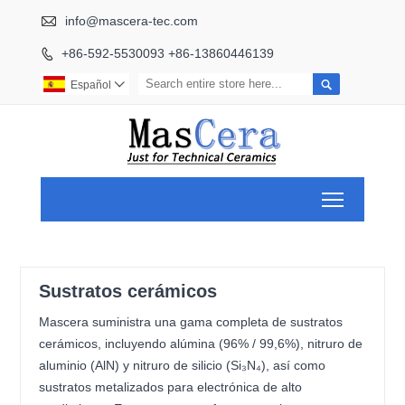

info@mascera-tec.com
+86-592-5530093 +86-13860446139


Español

Toggle ma
Sustratos cerámicos
Mascera suministra una gama completa de sustratos
cerámicos, incluyendo alúmina (96% / 99,6%), nitruro de
aluminio (AlN) y nitruro de silicio (Si₃N₄), así como
sustratos metalizados para electrónica de alto