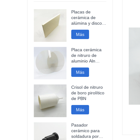
Placas de
cerámica de
alúmina y discos
de cerámica de
gran tamaño
Más
Placa cerámica
de nitruro de
aluminio Aln
pulida a espejo
Más
Crisol de nitruro
de boro pirolítico
de PBN
Más
Pasador
cerámico para
soldadura por