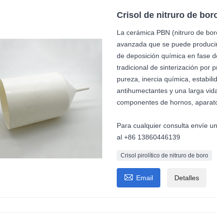
Crisol de nitruro de bor
La cerámica PBN (nitruro de boro 
avanzada que se puede producir
de deposición química en fase d
tradicional de sinterización por
pureza, inercia química, estabil
antihumectantes y una larga vida 
componentes de hornos, aparato
Para cualquier consulta envíe u
al +86 13860446139
Crisol pirolítico de nitruro de boro

Email
Detalles