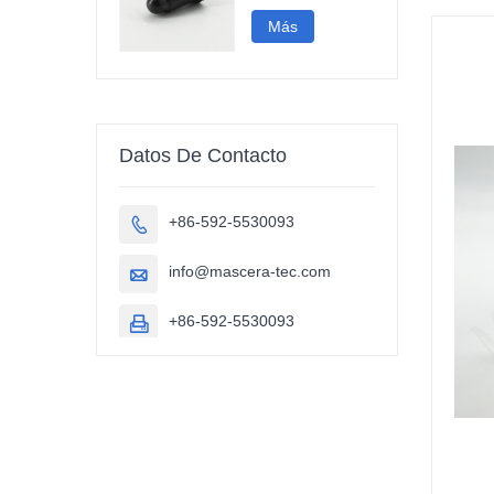
proyección
Más
Datos De Contacto
+86-592-5530093

info@mascera-tec.com

+86-592-5530093
