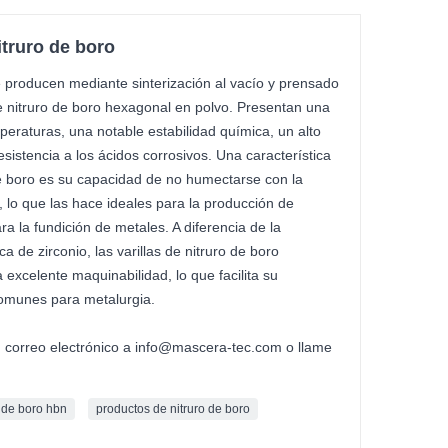
itruro de boro
se producen mediante sinterización al vacío y prensado
de nitruro de boro hexagonal en polvo. Presentan una
mperaturas, una notable estabilidad química, un alto
resistencia a los ácidos corrosivos. Una característica
 de boro es su capacidad de no humectarse con la
 lo que las hace ideales para la producción de
ra la fundición de metales. A diferencia de la
 de zirconio, las varillas de nitruro de boro
excelente maquinabilidad, lo que facilita su
omunes para metalurgia.
n correo electrónico a info@mascera-tec.com o llame
o de boro hbn
productos de nitruro de boro