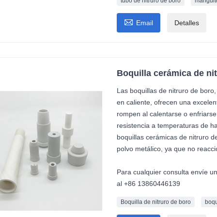
tubo de nitruro de boro
manguito

Email
Detalles
Boquilla cerámica de ni
Las boquillas de nitruro de boro
en caliente, ofrecen una excelen
rompen al calentarse o enfriars
resistencia a temperaturas de ha
boquillas cerámicas de nitruro d
polvo metálico, ya que no reacc
Para cualquier consulta envíe u
al +86 13860446139
Boquilla de nitruro de boro
boqu