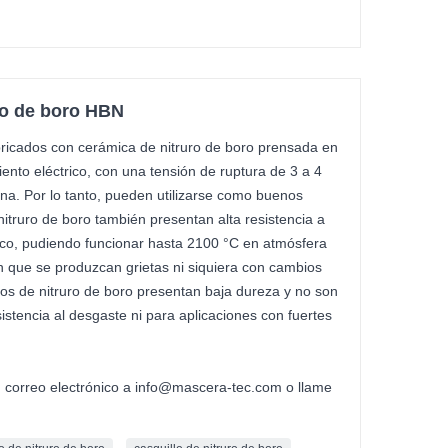
ro de boro HBN
abricados con cerámica de nitruro de boro prensada en
iento eléctrico, con una tensión de ruptura de 3 a 4
na. Por lo tanto, pueden utilizarse como buenos
nitruro de boro también presentan alta resistencia a
ico, pudiendo funcionar hasta 2100 °C en atmósfera
n que se produzcan grietas ni siquiera con cambios
os de nitruro de boro presentan baja dureza y no son
stencia al desgaste ni para aplicaciones con fuertes
n correo electrónico a info@mascera-tec.com o llame