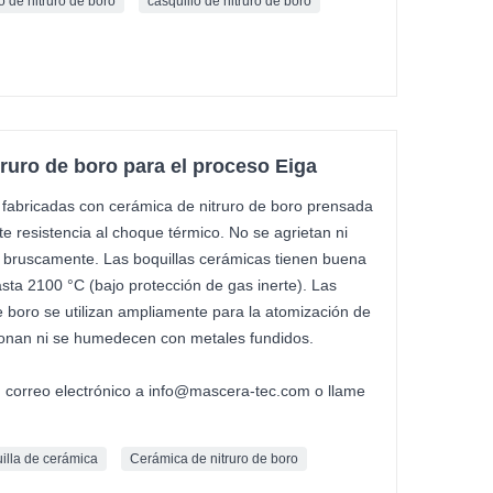
 de nitruro de boro
casquillo de nitruro de boro
truro de boro para el proceso Eiga
, fabricadas con cerámica de nitruro de boro prensada
te resistencia al choque térmico. No se agrietan ni
e bruscamente. Las boquillas cerámicas tienen buena
sta 2100 °C (bajo protección de gas inerte). Las
e boro se utilizan ampliamente para la atomización de
ionan ni se humedecen con metales fundidos.
n correo electrónico a info@mascera-tec.com o llame
illa de cerámica
Cerámica de nitruro de boro