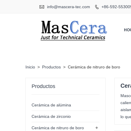

info@mascera-tec.com
+86-592-55300

HO
Inicio
>
Productos
>
Cerámica de nitruro de boro
Cer
Productos
Masce
calie
Cerámica de alúmina
aisla
Cerámica de zirconio
lo qu
+
Cerámica de nitruro de boro