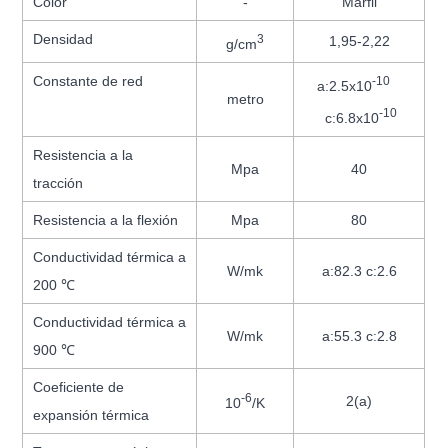
Color
-
Marfil
Densidad
3
1,95-2,22
g/cm
Constante de red
-10
a:2.5x10
metro
-10
c:6.8x10
Resistencia a la
Mpa
40
tracción
Resistencia a la flexión
Mpa
80
Conductividad térmica a
W/mk
a:82.3 c:2.6
200 ℃
Conductividad térmica a
W/mk
a:55.3 c:2.8
900 ℃
Coeficiente de
-6
2(a)
10
/K
expansión térmica