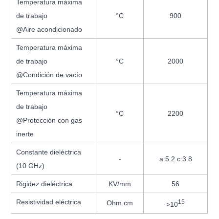
Temperatura máxima
de trabajo
°C
900
@Aire acondicionado
Temperatura máxima
de trabajo
°C
2000
@Condición de vacío
Temperatura máxima
de trabajo
°C
2200
@Protección con gas
inerte
Constante dieléctrica
-
a:5.2 c:3.8
(10 GHz)
Rigidez dieléctrica
KV/mm
56
Resistividad eléctrica
15
Ohm.cm
>10