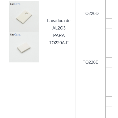
TO220D
Lavadora de
4
AL2O3
4
PARA
TO220A-F
1
2
TO220E
1