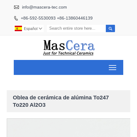

info@mascera-tec.com
+86-592-5530093 +86-13860446139


Español

Toggle ma
Oblea de cerámica de alúmina To247
To220 Al2O3