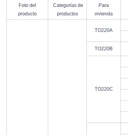
Foto del
Categorías de
Para
Es
producto
productos
vivienda
1
TO220A
TO220B
1
1
1
TO220C
1
1