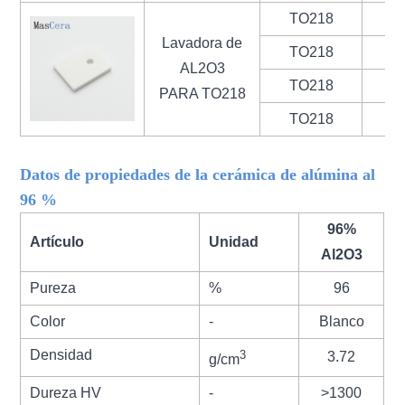
TO218
1
Lavadora de
TO218
AL2O3
TO218
PARA TO218
TO218
Datos de propiedades de la cerámica de alúmina al
96 %
96%
Artículo
Unidad
Al2O3
Pureza
%
96
Color
-
Blanco
Densidad
3
3.72
g/cm
Dureza HV
-
>1300