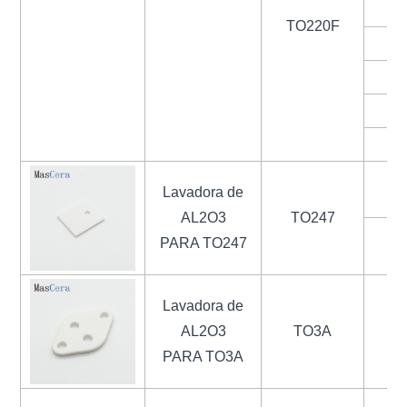
TO220F
1
Lavadora de
AL2O3
TO247
PARA TO247
1
Lavadora de
AL2O3
TO3A
PARA TO3A