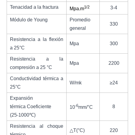
Tenacidad a la fractura
1/2
3-4
Mpa.m
Módulo de Young
Promedio
330
general
Resistencia a la flexión
Mpa
300
a 25
°C
Resistencia a la
Mpa
2200
compresión a 25 °C
Conductividad térmica a
W/mk
≥24
25
°C
Expansión
-6
térmica
Coeficiente
8
10
mm/
°C
(25-1000℃)
Resistencia al choque
△
T(
°C
)
220
térmico