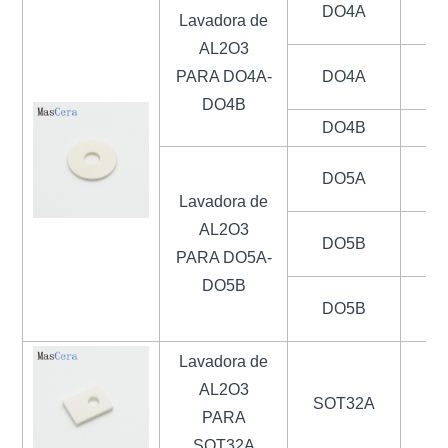
DO4A
1,
Lavadora de
AL2O3
PARA DO4A-
DO4A
3
DO4B
DO4B
1
DO5A
Lavadora de
AL2O3
DO5B
1
PARA DO5A-
DO5B
DO5B
2
Lavadora de
AL2O3
SOT32A
1
PARA
SOT32A