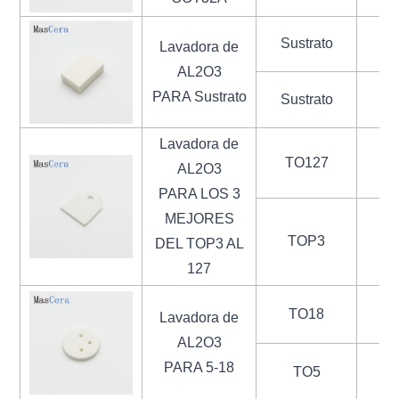
Sustrato
Lavadora de
AL2O3
PARA Sustrato
Sustrato
Lavadora de
TO127
AL2O3
PARA LOS 3
MEJORES
TOP3
1
DEL TOP3 AL
127
TO18
1
Lavadora de
AL2O3
PARA 5-18
TO5
1