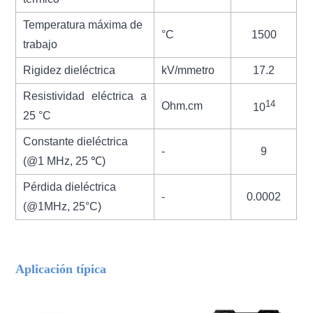
Temperatura máxima de
°C
1500
trabajo
Rigidez dieléctrica
kV/m
metro
17.2
Resistividad eléctrica a
14
Ohm.cm
10
25 °C
Constante dieléctrica
-
9
(@1 MHz, 25 ℃)
Pérdida dieléctrica
-
0.0002
(@1MHz, 25
°C
)
Aplicación típica